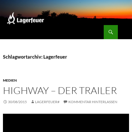
Zum
Inhalt
springen
Suchen
Lagerfeuer
Schlagwortarchiv: Lagerfeuer
MEDIEN
HIGHWAY – DER TRAILER
30/08/2015
LAGERFEUER#
KOMMENTAR HINTERLASSEN