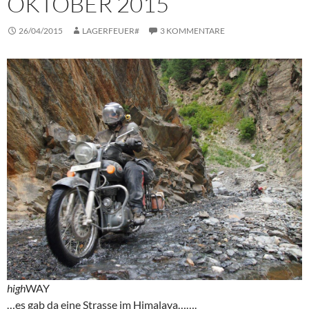
OKTOBER 2015
26/04/2015
LAGERFEUER#
3 KOMMENTARE
high
WAY
…es gab da eine Strasse im Himalaya…….