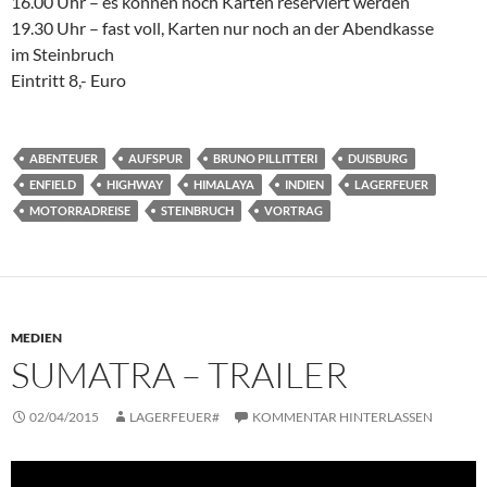
16.00 Uhr – es können noch Karten reserviert werden
19.30 Uhr – fast voll, Karten nur noch an der Abendkasse
im Steinbruch
Eintritt 8,- Euro
ABENTEUER
AUFSPUR
BRUNO PILLITTERI
DUISBURG
ENFIELD
HIGHWAY
HIMALAYA
INDIEN
LAGERFEUER
MOTORRADREISE
STEINBRUCH
VORTRAG
MEDIEN
SUMATRA – TRAILER
02/04/2015
LAGERFEUER#
KOMMENTAR HINTERLASSEN