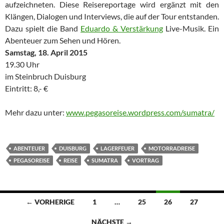
aufzeichneten. Diese Reisereportage wird ergänzt mit den
Klängen, Dialogen und Interviews, die auf der Tour entstanden.
Dazu spielt die Band
Eduardo & Verstärkung
Live-Musik. Ein
Abenteuer zum Sehen und Hören.
Samstag, 18. April 2015
19.30 Uhr
im Steinbruch Duisburg
Eintritt: 8,- €
Mehr dazu unter:
www.pegasoreise.wordpress.com/sumatra/
ABENTEUER
DUISBURG
LAGERFEUER
MOTORRADREISE
PEGASOREISE
REISE
SUMATRA
VORTRAG
Beitragsnavigation
← VORHERIGE
1
…
25
26
27
NÄCHSTE →