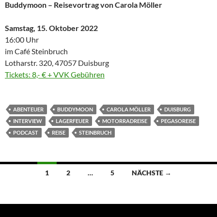
Buddymoon – Reisevortrag von Carola Möller
Samstag, 15. Oktober 2022
16:00 Uhr
im Café Steinbruch
Lotharstr. 320, 47057 Duisburg
Tickets: 8,- € + VVK Gebühren
ABENTEUER
BUDDYMOON
CAROLA MÖLLER
DUISBURG
INTERVIEW
LAGERFEUER
MOTORRADREISE
PEGASOREISE
PODCAST
REISE
STEINBRUCH
Beitragsnavigation
1
2
…
5
NÄCHSTE →