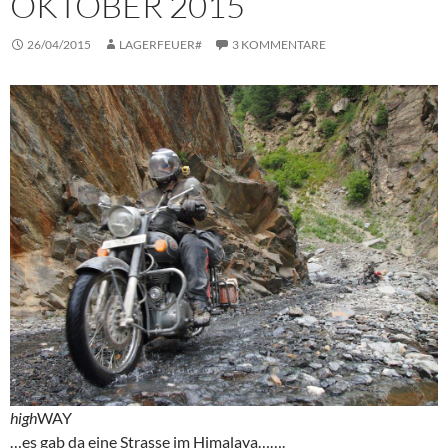
OKTOBER 2015
26/04/2015
LAGERFEUER#
3 KOMMENTARE
high
WAY
…es gab da eine Strasse im Himalaya…….