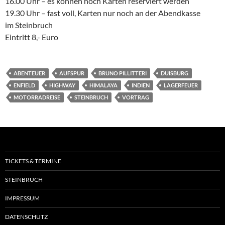
16.00 Uhr – es können noch Karten reserviert werden
19.30 Uhr – fast voll, Karten nur noch an der Abendkasse
im Steinbruch
Eintritt 8,- Euro
ABENTEUER
AUFSPUR
BRUNO PILLITTERI
DUISBURG
ENFIELD
HIGHWAY
HIMALAYA
INDIEN
LAGERFEUER
MOTORRADREISE
STEINBRUCH
VORTRAG
TICKETS & TERMINE
STEINBRUCH
IMPRESSUM
DATENSCHUTZ