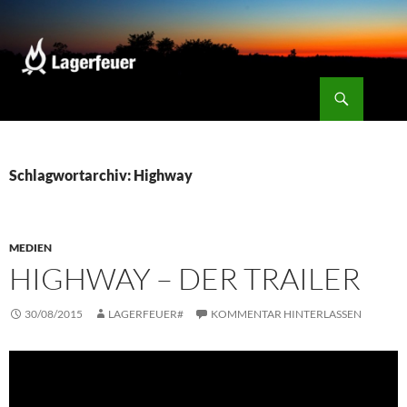
Zum
Inhalt
springen
Suchen
Lagerfeuer
Schlagwortarchiv: Highway
MEDIEN
HIGHWAY – DER TRAILER
30/08/2015
LAGERFEUER#
KOMMENTAR HINTERLASSEN