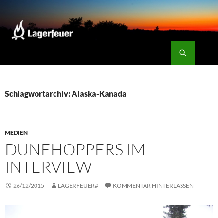
Zum
Inhalt
springen
Suchen
Lagerfeuer
Schlagwortarchiv: Alaska-Kanada
MEDIEN
DUNEHOPPERS IM
INTERVIEW
26/12/2015
LAGERFEUER#
KOMMENTAR HINTERLASSEN