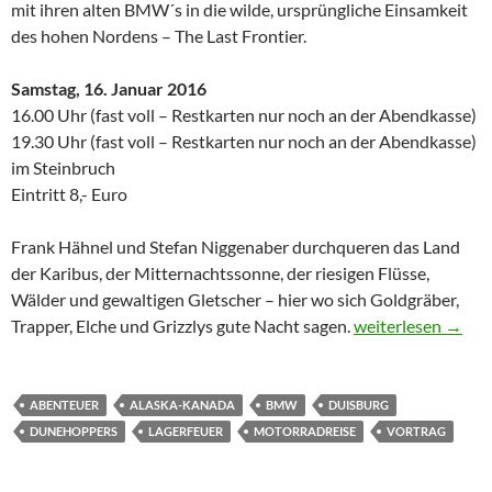
mit ihren alten BMW´s in die wilde, ursprüngliche Einsamkeit
des hohen Nordens – The Last Frontier.
Samstag, 16. Januar 2016
16.00 Uhr (fast voll – Restkarten nur noch an der Abendkasse)
19.30 Uhr (fast voll – Restkarten nur noch an der Abendkasse)
im Steinbruch
Eintritt 8,- Euro
Frank Hähnel und Stefan Niggenaber durchqueren das Land
der Karibus, der Mitternachtssonne, der riesigen Flüsse,
Wälder und gewaltigen Gletscher – hier wo sich Goldgräber,
Alaska-Kanada – 1
Trapper, Elche und Grizzlys gute Nacht sagen.
weiterlesen
→
ABENTEUER
ALASKA-KANADA
BMW
DUISBURG
DUNEHOPPERS
LAGERFEUER
MOTORRADREISE
VORTRAG