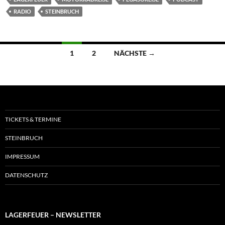
RADIO
STEINBRUCH
Beitragsnavigation
1
2
NÄCHSTE →
TICKETS & TERMINE
STEINBRUCH
IMPRESSUM
DATENSCHUTZ
LAGERFEUER – NEWSLETTER