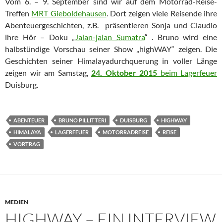
Vom 6. – 9. September sind wir auf dem Motorrad-Reise-
Treffen
MRT Gieboldehausen
. Dort zeigen viele Reisende ihre
Abenteuergeschichten, z.B. präsentieren Sonja und Claudio
ihre Hör – Doku „
Jalan-jalan Sumatra
“ . Bruno wird eine
halbstündige Vorschau seiner Show „highWAY“ zeigen. Die
Geschichten seiner Himalayadurchquerung in voller Länge
zeigen wir am Samstag,
24. Oktober 2015
beim Lagerfeuer
Duisburg.
ABENTEUER
BRUNO PILLITTERI
DUISBURG
HIGHWAY
HIMALAYA
LAGERFEUER
MOTORRADREISE
REISE
VORTRAG
MEDIEN
HIGHWAY – EIN INTERVIEW