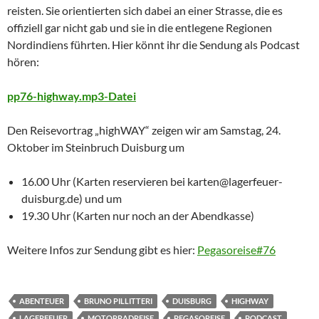
reisten. Sie orientierten sich dabei an einer Strasse, die es
offiziell gar nicht gab und sie in die entlegene Regionen
Nordindiens führten. Hier könnt ihr die Sendung als Podcast
hören:
pp76-highway.mp3-Datei
Den Reisevortrag „highWAY“ zeigen wir am Samstag, 24.
Oktober im Steinbruch Duisburg um
16.00 Uhr (Karten reservieren bei karten@lagerfeuer-
duisburg.de) und um
19.30 Uhr (Karten nur noch an der Abendkasse)
Weitere Infos zur Sendung gibt es hier:
Pegasoreise#76
ABENTEUER
BRUNO PILLITTERI
DUISBURG
HIGHWAY
LAGERFEUER
MOTORRADREISE
PEGASOREISE
PODCAST