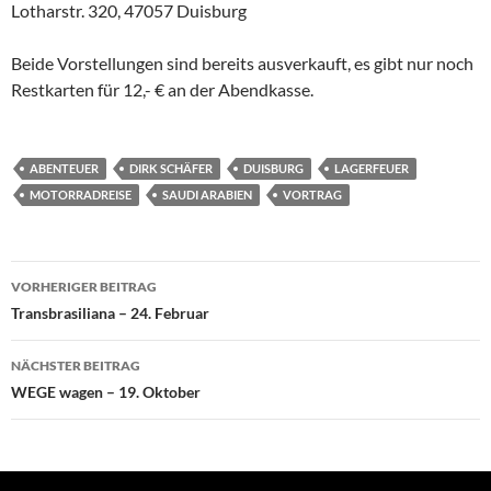
Lotharstr. 320, 47057 Duisburg
Beide Vorstellungen sind bereits ausverkauft, es gibt nur noch
Restkarten für 12,- € an der Abendkasse.
ABENTEUER
DIRK SCHÄFER
DUISBURG
LAGERFEUER
MOTORRADREISE
SAUDI ARABIEN
VORTRAG
Beitragsnavigation
VORHERIGER BEITRAG
Transbrasiliana – 24. Februar
NÄCHSTER BEITRAG
WEGE wagen – 19. Oktober