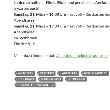
Laufen zu halten. – Filme, Bilder und persönliche Anekdo
erwarten euch!
Samstag, 21. März – 16.00 Uhr
(fast voll – Restkarten nu
Abendkasse)
Samstag, 21. März – 19.30 Uhr
(fast voll – Restkarten nu
Abendkasse)
im Steinbruch
Eintritt: 8,- €
Mehr dazu findet ihr auf:
//abenteuer-seidenstrasse.net/
ABENTEUER
DUISBURG
LAGERFEUER
MOTORRADREISE
SEIDENHART
SEIDENSTRASSE
STEINBRUCH
SUSANNE THOMAS GOERTZ