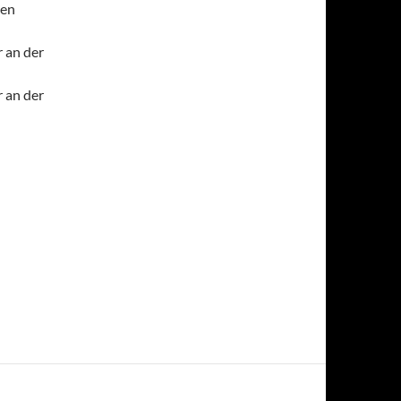
ten
r an der
r an der