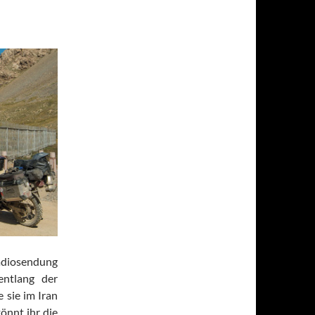
iosendung
entlang der
 sie im Iran
önnt ihr die