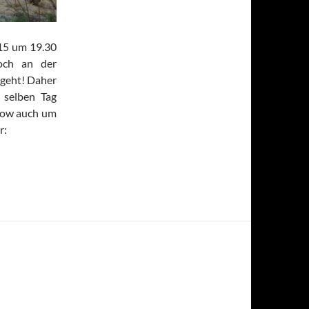
015 um 19.30
noch an der
 geht! Daher
 selben Tag
how auch um
r: