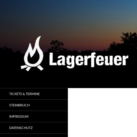
Zum
Inhalt
springen
Suchen
Lagerfeuer
Reisende erzählen Geschichten
TICKETS & TERMINE
STEINBRUCH
IMPRESSUM
DATENSCHUTZ