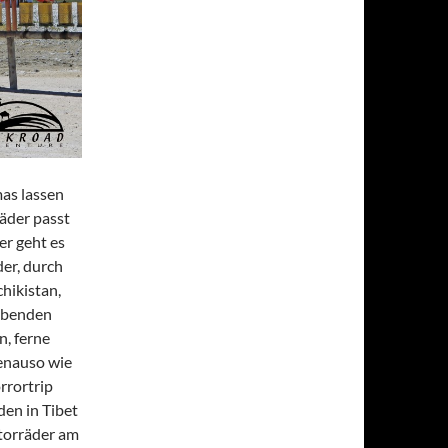
as lassen
räder passt
er geht es
er, durch
chikistan,
aubenden
n, ferne
genauso wie
rrortrip
den in Tibet
torräder am