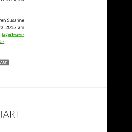
eren Susanne
ärz 2015 am
:
lagerfeuer-
5/
HART
RT A