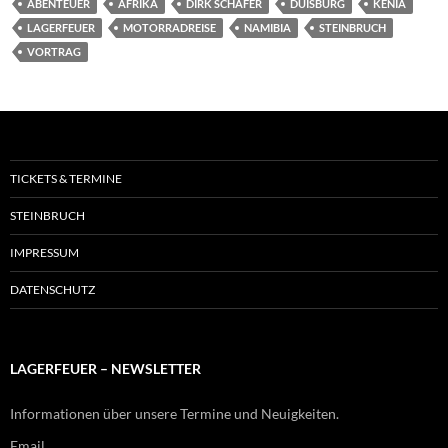
ABENTEUER
AFRIKA
DIRK SCHÄFER
DUISBURG
KENIA
LAGERFEUER
MOTORRADREISE
NAMIBIA
STEINBRUCH
VORTRAG
TICKETS & TERMINE
STEINBRUCH
IMPRESSUM
DATENSCHUTZ
LAGERFEUER – NEWSLETTER
Informationen über unsere Termine und Neuigkeiten.
Email