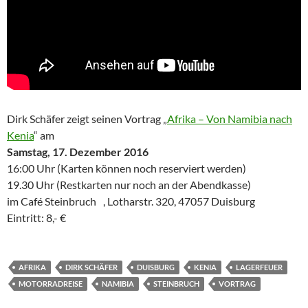
Dirk Schäfer zeigt seinen Vortrag „
Afrika – Von Namibia nach
Kenia
“ am
Samstag, 17. Dezember 2016
16:00 Uhr (Karten können noch reserviert werden)
19.30 Uhr (Restkarten nur noch an der Abendkasse)
im Café Steinbruch , Lotharstr. 320, 47057 Duisburg
Eintritt: 8,- €
AFRIKA
DIRK SCHÄFER
DUISBURG
KENIA
LAGERFEUER
MOTORRADREISE
NAMIBIA
STEINBRUCH
VORTRAG