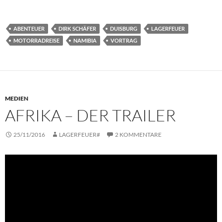
ABENTEUER
DIRK SCHÄFER
DUISBURG
LAGERFEUER
MOTORRADREISE
NAMIBIA
VORTRAG
MEDIEN
AFRIKA – DER TRAILER
25/11/2016
LAGERFEUER#
2 KOMMENTARE