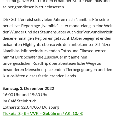
sich mit ganzer Kraft für den Erhalt der Kultur Namibias und
seiner grandiosen Natur einsetzen.
Dirk Schäfer reist seit vielen Jahren nach Namibia. Für seine
neue Live-Reportage „Namibia“ ist er monatelang in eine Welt
der Wunder und des Staunens, aber auch der Verwundbarkeit
dieser einmaligen Region eingetaucht. Dabei begegnet er den
bekannten Highlights ebenso wie den unbekannten Schätzen
Namibias. Mit beeindruckenden Fotos und Filmsequenzen
nimmt Dirk Schäfer die Zuschauer mit auf einen
unvergesslichen Roadtrip über abenteuerliche Wege zu
besonderen Menschen, packenden Tierbegegnungen und den
Kuriositäten dieses faszinierenden Lands.
Samstag, 3. Dezember 2022
16:00 Uhr und 19:30 Uhr
im Café Steinbruch
Lotharstr. 320, 47057 Duisburg
Tickets: 8,- € + VVK – Gebühren / AK: 1
0,- €