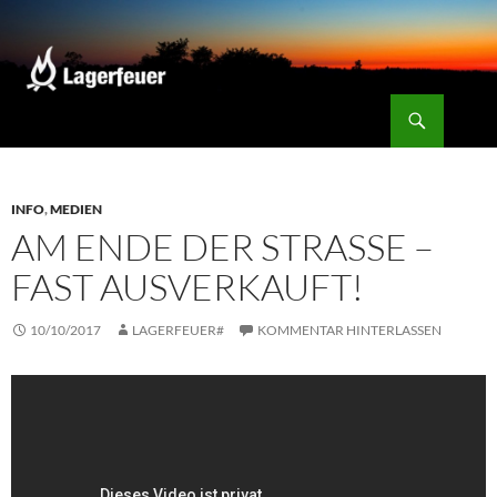
Zum
Inhalt
springen
Suchen
Lagerfeuer
INFO
,
MEDIEN
AM ENDE DER STRASSE –
FAST AUSVERKAUFT!
10/10/2017
LAGERFEUER#
KOMMENTAR HINTERLASSEN