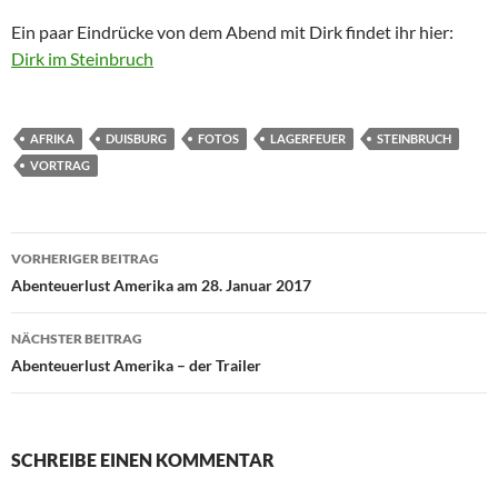
Ein paar Eindrücke von dem Abend mit Dirk findet ihr hier:
Dirk im Steinbruch
AFRIKA
DUISBURG
FOTOS
LAGERFEUER
STEINBRUCH
VORTRAG
Beitragsnavigation
VORHERIGER BEITRAG
Abenteuerlust Amerika am 28. Januar 2017
NÄCHSTER BEITRAG
Abenteuerlust Amerika – der Trailer
SCHREIBE EINEN KOMMENTAR