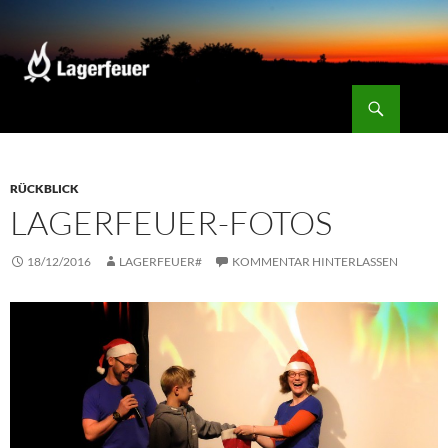
Zum
Inhalt
springen
Suchen
Lagerfeuer
RÜCKBLICK
LAGERFEUER-FOTOS
18/12/2016
LAGERFEUER#
KOMMENTAR HINTERLASSEN