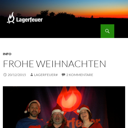
Zum
Inhalt
springen
Suchen
Lagerfeuer
INFO
FROHE WEIHNACHTEN
20/12/2015
LAGERFEUER#
2 KOMMENTARE