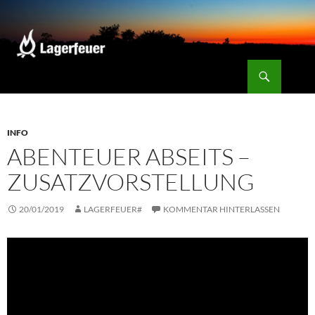
Zum
Inhalt
springen
Suchen
Lagerfeuer
INFO
ABENTEUER ABSEITS –
ZUSATZVORSTELLUNG
20/01/2019
LAGERFEUER#
KOMMENTAR HINTERLASSEN