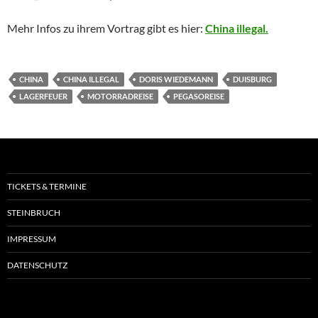
Mehr Infos zu ihrem Vortrag gibt es hier:
China illegal.
CHINA
CHINA ILLEGAL
DORIS WIEDEMANN
DUISBURG
LAGERFEUER
MOTORRADREISE
PEGASOREISE
TICKETS & TERMINE
STEINBRUCH
IMPRESSUM
DATENSCHUTZ