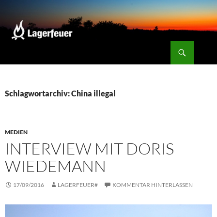
Zum
Inhalt
springen
Suchen
Lagerfeuer
Schlagwortarchiv: China illegal
MEDIEN
INTERVIEW MIT DORIS
WIEDEMANN
17/09/2016
LAGERFEUER#
KOMMENTAR HINTERLASSEN